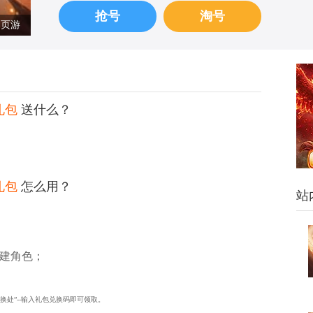
抢号
淘号
页游
礼包
送什么？
礼包
怎么用？
站
建角色；
兑换处”--输入礼包兑换码即可领取。