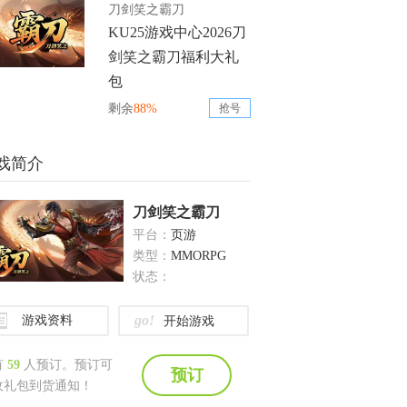
刀剑笑之霸刀
KU25游戏中心2026刀
剑笑之霸刀福利大礼
包
剩余
88%
抢号
戏简介
刀剑笑之霸刀
平台：
页游
类型：
MMORPG
状态：
go!
游戏资料
开始游戏
有
59
人预订。预订可
预订
收礼包到货通知！