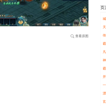
页
城
天
查看原图
霸
凡
神
霸
开
一
漂
玄