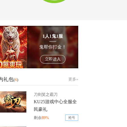
1人1鬼1服
鬼帮你打金！
立即进入
内礼包
更多»
(
6
)
刀剑笑之霸刀
KU25游戏中心全服全
民豪礼
剩余
89%
抢号