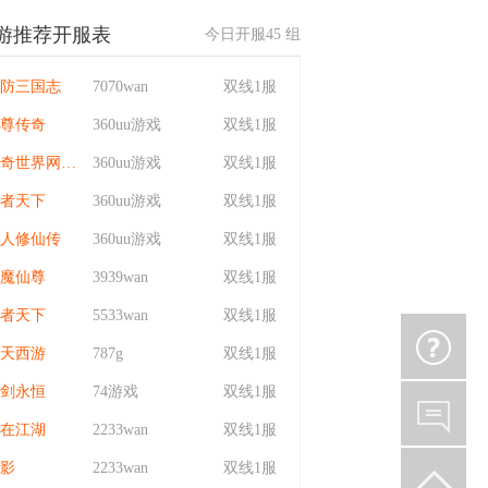
游推荐开服表
今日开服
45
组
防三国志
7070wan
双线1服
尊传奇
360uu游戏
双线1服
传奇世界网页版
360uu游戏
双线1服
者天下
360uu游戏
双线1服
人修仙传
360uu游戏
双线1服
魔仙尊
3939wan
双线1服
者天下
5533wan
双线1服
天西游
787g
双线1服
剑永恒
74游戏
双线1服
在江湖
2233wan
双线1服
影
2233wan
双线1服