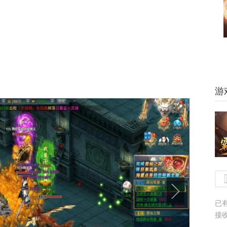
游
已
接