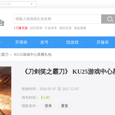
台
1刀爆充值
好玩页游
打金传奇
精品页游
热血霸服
开测表
发号
找游戏
开服表
之霸刀
>
KU25游戏中心星耀礼包
《刀剑笑之霸刀》 KU25游戏中
有效时间：2026-05-07 至 2027-12-07
1
淘号时间：
小时
领取条件：
登录
重复