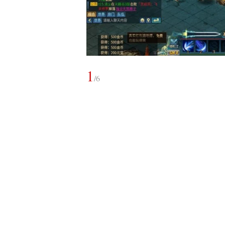
1
/
6