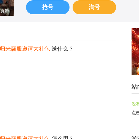
抢号
淘号
页游
6霸者归来霸服邀请大礼包
送什么？
站
没
点
6霸者归来霸服邀请大礼包
怎么用？
游