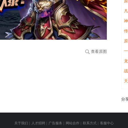
原
凡
神
传
原
一
查看原图
龙
战
天
分
关于我们
|
人才招聘
|
广告服务
|
网站合作
|
联系方式
|
客服中心