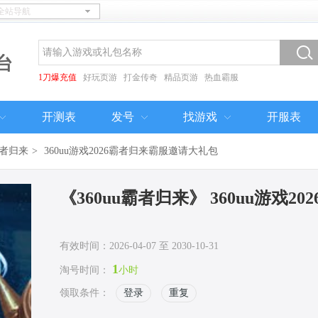
台
1刀爆充值
好玩页游
打金传奇
精品页游
热血霸服
开测表
发号
找游戏
开服表
霸者归来
>
360uu游戏2026霸者归来霸服邀请大礼包
《360uu霸者归来》 360uu游戏
有效时间：2026-04-07 至 2030-10-31
1
淘号时间：
小时
领取条件：
登录
重复