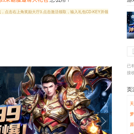
游戏，点击右上角奖励大厅
3.点击激活领取，输入礼包CD-KEY并领
已
接
页
天
原