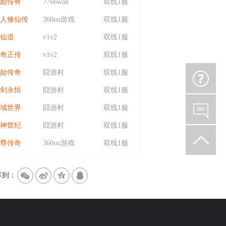
始传奇
7766wan
双线1服
人修仙传
360uu游戏
双线1服
仙道
v1v2
双线1服
奇正传
v1v2
双线1服
始传奇
囧游村
双线1服
剑永恒
囧游村
双线1服
域世界
囧游村
双线1服
神世纪
囧游村
双线1服
尊传奇
360uu游戏
双线1服
w
t
z
q
享到：