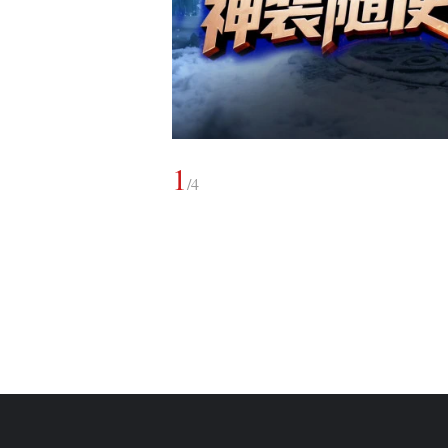
1
/
4