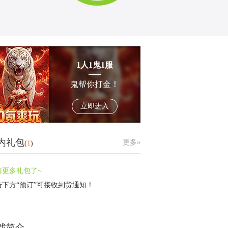
1人1鬼1服
鬼帮你打金！
立即进入
内礼包
更多»
(
1
)
有更多礼包了~
击下方“预订”可接收到货通知！
戏简介