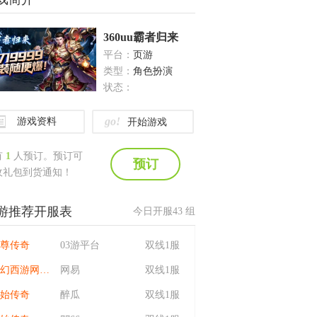
360uu霸者归来
平台：
页游
类型：
角色扮演
状态：
go!
游戏资料
开始游戏
有
1
人预订。预订可
预订
收礼包到货通知！
游推荐开服表
今日开服
43
组
尊传奇
03游平台
双线1服
梦幻西游网页版
网易
双线1服
始传奇
醉瓜
双线1服