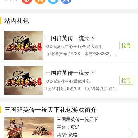
站内礼包
三国群英传一统天下
抢号
KU25游戏中心全服全民大豪礼
万能神纹碎片*788、木材*388888、粮食*388888、铁矿*388888
三国群英传一统天下
抢号
KU25游戏中心媒体礼包
1分钟科研加速*60、1分钟募兵加速*60、木材*88888、粮食*88888、铁矿*88888
三国群英传一统天下礼包游戏简介
三国群英传一统天下
平台：页游
类型: 策略