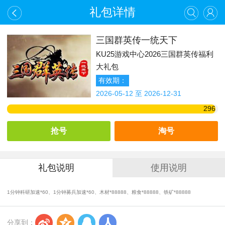
礼包详情
三国群英传一统天下
KU25游戏中心2026三国群英传福利
大礼包
有效期：
2026-05-12 至 2026-12-31
296
抢号
淘号
礼包说明
使用说明
1分钟科研加速*60、1分钟募兵加速*60、木材*88888、粮食*88888、铁矿*88888
s
z
q
r
分享到：