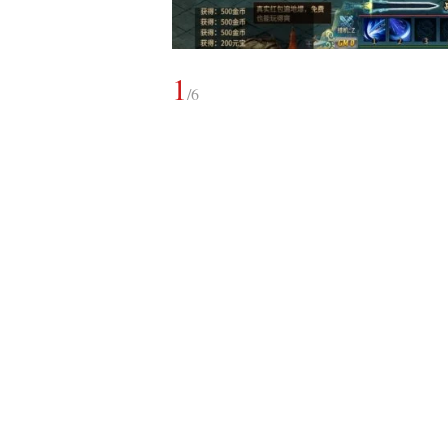
1
/
6