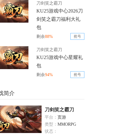
刀剑笑之霸刀
KU25游戏中心2026刀
剑笑之霸刀福利大礼
包
剩余
88%
抢号
刀剑笑之霸刀
KU25游戏中心星耀礼
包
剩余
94%
抢号
戏简介
刀剑笑之霸刀
平台：
页游
类型：
MMORPG
状态：