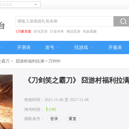
台
1刀爆充值
好玩页游
打金传奇
精品页游
热血霸服
开测表
发号
找游戏
开服表
之霸刀
>
囧游村福利拉满一刀9999
《刀剑笑之霸刀》 囧游村福利拉满一
有效时间：2025-11-06 至 2027-11-06
1
淘号时间：
小时
领取条件：
登录
重复