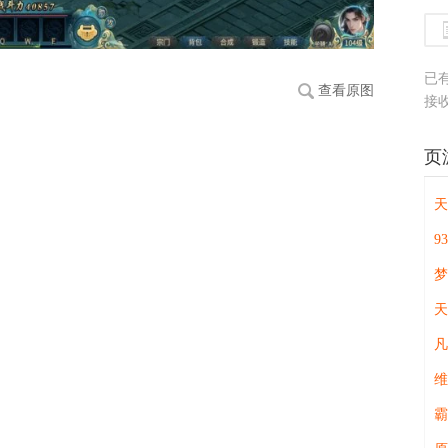
已
查看原图
接
页
天
9
天
维
霸