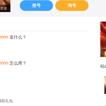
抢号
淘号
页游
999
送什么？
999
怎么用？
站
领取礼包