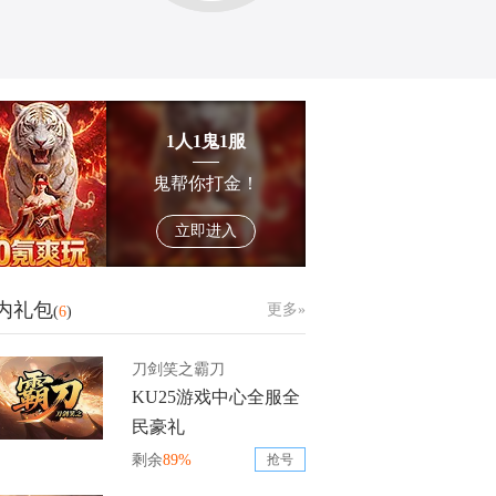
1人1鬼1服
鬼帮你打金！
立即进入
内礼包
更多»
(
6
)
刀剑笑之霸刀
KU25游戏中心全服全
民豪礼
剩余
89%
抢号