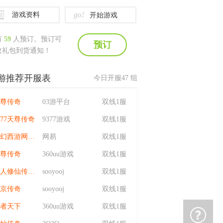
go!
游戏资料
开始游戏
有
59
人预订。预订可
预订
收礼包到货通知！
游推荐开服表
今日开服
47
组
尊传奇
03游平台
双线1服
377天尊传奇
9377游戏
双线1服
梦幻西游网页版
网易
双线1服
尊传奇
360uu游戏
双线1服
凡人修仙传：星海飞驰
sooyooj
双线1服
京传奇
sooyooj
双线1服
者天下
360uu游戏
双线1服