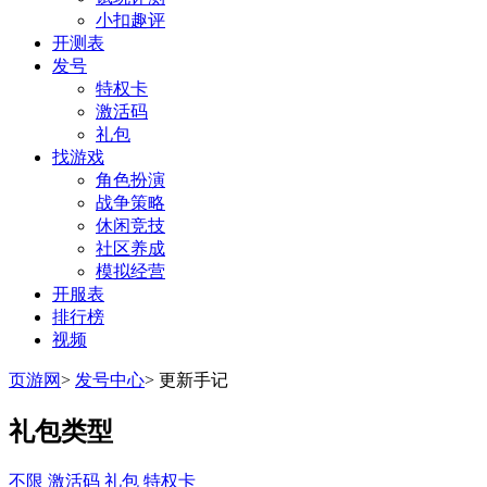
小扣趣评
开测表
发号
特权卡
激活码
礼包
找游戏
角色扮演
战争策略
休闲竞技
社区养成
模拟经营
开服表
排行榜
视频
页游网
>
发号中心
>
更新手记
礼包类型
不限
激活码
礼包
特权卡