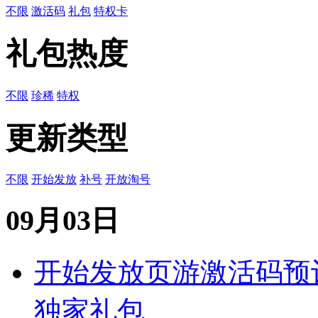
不限
激活码
礼包
特权卡
礼包热度
不限
珍稀
特权
更新类型
不限
开始发放
补号
开放淘号
09月03日
开始发放
页游
激活码
预
独家礼包