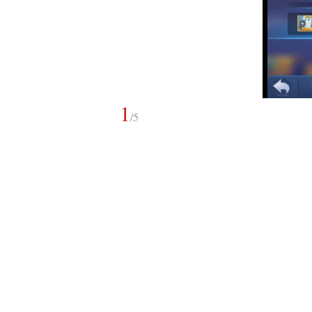
1
/
5