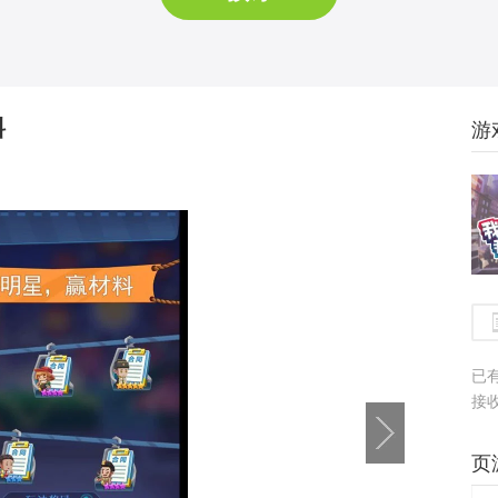
料
游
已
接
页