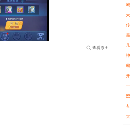
城
天
霸
凡
查看原图
神
霸
开
一
漂
玄
大