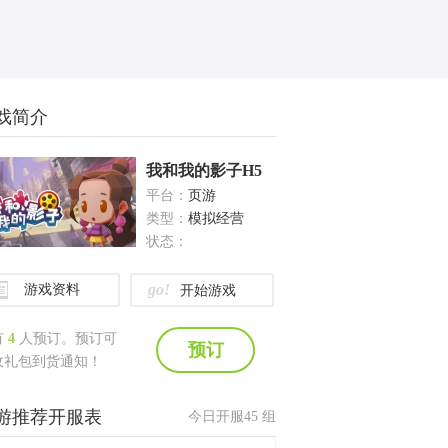
戏简介
我和我的影子H5
平台：
页游
类型：
模拟经营
状态：
go!
游戏资料
开始游戏
有
4
人预订。预订可
预订
收礼包到货通知！
游推荐开服表
今日开服
45
组