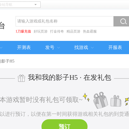
台
1刀爆充值
好玩页游
打金传奇
精品页游
热血霸服
开测表
发号
找游戏
开服表
影子H5
我和我的影子H5 · 在发礼包
———
——
本游戏暂时没有礼包可领取~
以进行预订，以便在第一时间获得游戏相关礼包的到货
预订