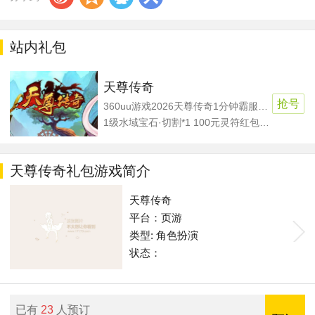
站内礼包
天尊传奇
抢号
360uu游戏2026天尊传奇1分钟霸服邀请大礼包
1级水域宝石·切割*1 100元灵符红包*1 斗笠碎片*50 盾牌碎片*50
天尊传奇礼包游戏简介
天尊传奇
平台：页游
类型: 角色扮演
状态：
已有
23
人预订