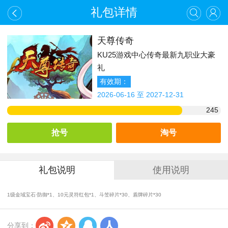
礼包详情
天尊传奇
KU25游戏中心传奇最新九职业大豪
礼
有效期：
2026-06-16 至 2027-12-31
245
抢号
淘号
礼包说明
使用说明
1级金域宝石·防御*1、10元灵符红包*1、斗笠碎片*30、盾牌碎片*30
s
z
q
r
分享到：