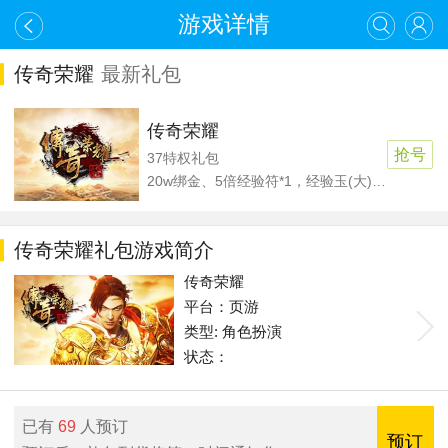
游戏详情
传奇荣耀
最新礼包
传奇荣耀
抢号
37特权礼包
20w绑金、5倍经验符*1，经验玉(大)*2，法师令牌*2
传奇荣耀礼包游戏简介
传奇荣耀
平台：页游
类型: 角色扮演
状态：
已有
69
人预订
预订