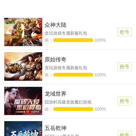
众神大陆
抢号
贪玩游戏专属新服礼包
余：
100%
原始传奇
抢号
贪玩游戏专属新服礼包
余：
100%
龙域世界
抢号
囧游村高爆龙族魔幻游戏
余：
100%
五岳乾坤
抢号