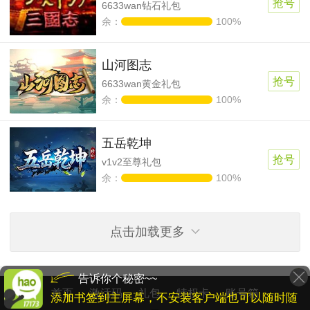
抢号
6633wan钻石礼包
余：
100%
山河图志
抢号
6633wan黄金礼包
余：
100%
五岳乾坤
抢号
v1v2至尊礼包
余：
100%
点击加载更多
告诉你个秘密~~
首页
激活码
礼包
特权卡
账号箱
添加书签到主屏幕，不安装客户端也可以随时随