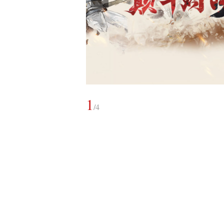
1
/
4