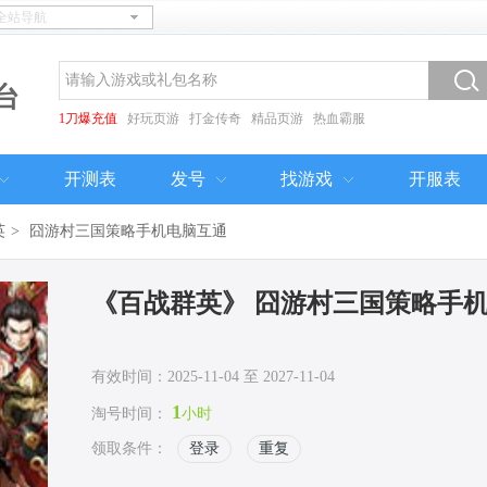
台
1刀爆充值
好玩页游
打金传奇
精品页游
热血霸服
开测表
发号
找游戏
开服表
英
>
囧游村三国策略手机电脑互通
《百战群英》 囧游村三国策略手
有效时间：2025-11-04 至 2027-11-04
1
淘号时间：
小时
领取条件：
登录
重复