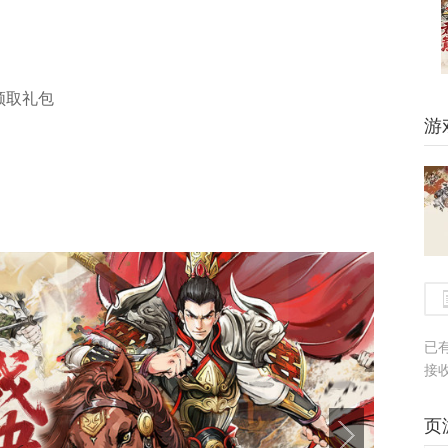
领取礼包
游
已
接
页