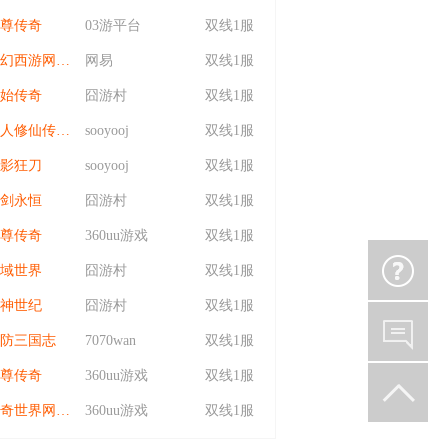
尊传奇
03游平台
双线1服
梦幻西游网页版
网易
双线1服
始传奇
囧游村
双线1服
凡人修仙传：星海飞驰
sooyooj
双线1服
影狂刀
sooyooj
双线1服
剑永恒
囧游村
双线1服
尊传奇
360uu游戏
双线1服
域世界
囧游村
双线1服
神世纪
囧游村
双线1服
防三国志
7070wan
双线1服
尊传奇
360uu游戏
双线1服
传奇世界网页版
360uu游戏
双线1服