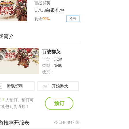
百战群英
U7U8白银礼包
剩余
99%
抢号
戏简介
百战群英
平台：
页游
类型：
策略
状态：
go!
游戏资料
开始游戏
有
2
人预订。预订可
预订
收礼包到货通知！
游推荐开服表
今日开服
47
组