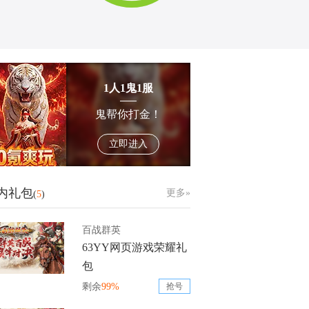
1人1鬼1服
鬼帮你打金！
立即进入
内礼包
更多»
(
5
)
百战群英
63YY网页游戏荣耀礼
包
剩余
99%
抢号