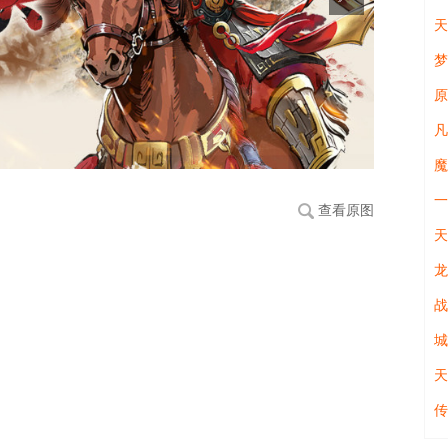
天
原
魔
一
查看原图
天
龙
战
城
天