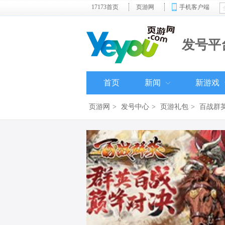
17173首页
页游网
手机客户端
发号平
首页
新闻
新游戏
页游网
>
发号中心
>
页游礼包
>
百战群