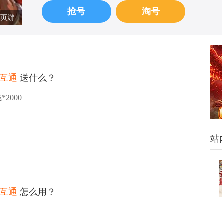
抢号
淘号
页游
脑互通
送什么？
2000
站
脑互通
怎么用？