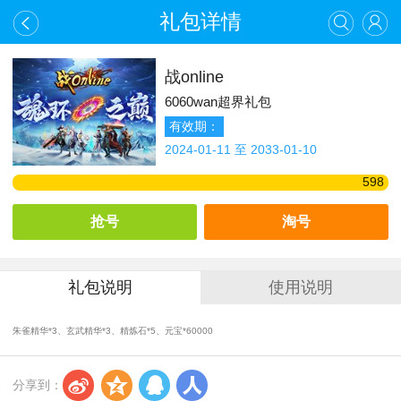
礼包详情
战online
6060wan超界礼包
有效期：
2024-01-11 至 2033-01-10
598
抢号
淘号
礼包说明
使用说明
朱雀精华*3、玄武精华*3、精炼石*5、元宝*60000
s
z
q
r
分享到：