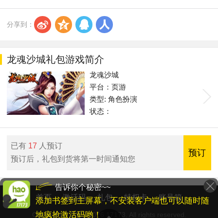
s
z
q
r
分享到：
龙魂沙城礼包游戏简介
龙魂沙城
平台：页游
类型: 角色扮演
状态：
已有
17
人预订
预订
预订后，礼包到货将第一时间通知您
告诉你个秘密~~
首页
激活码
礼包
特权卡
账号箱
添加书签到主屏幕，不安装客户端也可以随时随
地疯抢激活码哟！
Copyright © 2001-2026 17173. All rights reserved.