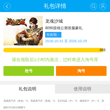
礼包详情
龙魂沙城
8090游戏公测首服豪礼
有效期：
2018-10-31 至 2026-10-29
483
请在领取后1小时内激活，过时将进入淘号库
抢号
淘号
礼包说明
使用说明
高级真气丹（角色）*2、高级真气丹（英雄）*3、宝石结晶（中）*3、魂珠碎片（中）*2、高
级BOSS积分精魄*5