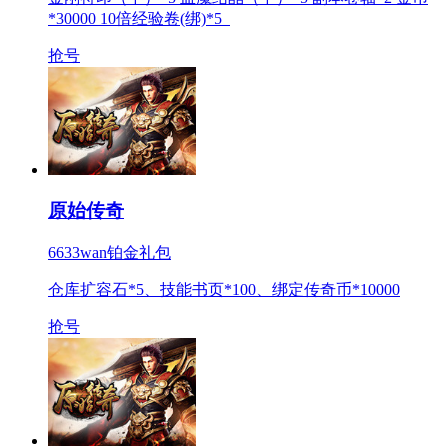
*30000 10倍经验卷(绑)*5
抢号
原始传奇
6633wan铂金礼包
仓库扩容石*5、技能书页*100、绑定传奇币*10000
抢号