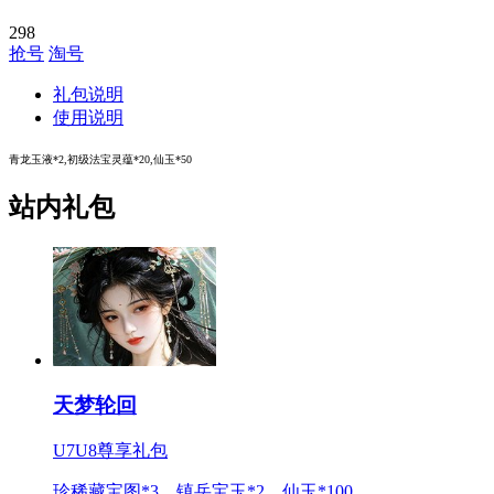
298
抢号
淘号
礼包说明
使用说明
青龙玉液*2,初级法宝灵蕴*20,仙玉*50
站内礼包
天梦轮回
U7U8尊享礼包
珍稀藏宝图*3、镇岳宝玉*2、仙玉*100