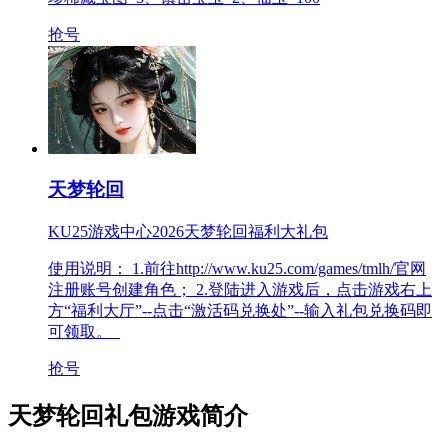
抢号
天梦轮回
KU25游戏中心2026天梦轮回福利大礼包
使用说明： 1.前往http://www.ku25.com/games/tmlh/官网
注册账号创建角色； 2.登陆进入游戏后，点击游戏右上
方“福利大厅”--点击“激活码兑换处”--输入礼包兑换码即
可领取。
抢号
天梦轮回礼包游戏简介