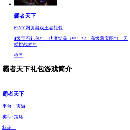
霸者天下
63YY网页游戏王者礼包
4级宝石礼包*1、伏魔结晶（中）*2、高级藏宝图*1、天
梯挑战券*1
抢号
霸者天下礼包游戏简介
霸者天下
平台：页游
类型: 策略
状态：