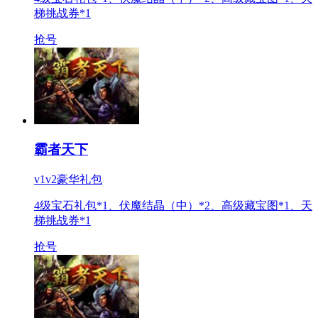
梯挑战券*1
抢号
霸者天下
v1v2豪华礼包
4级宝石礼包*1、伏魔结晶（中）*2、高级藏宝图*1、天
梯挑战券*1
抢号