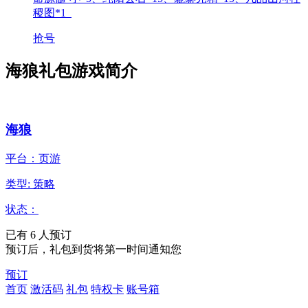
稷图*1
抢号
海狼礼包游戏简介
海狼
平台：页游
类型: 策略
状态：
已有
6
人预订
预订后，礼包到货将第一时间通知您
预订
首页
激活码
礼包
特权卡
账号箱