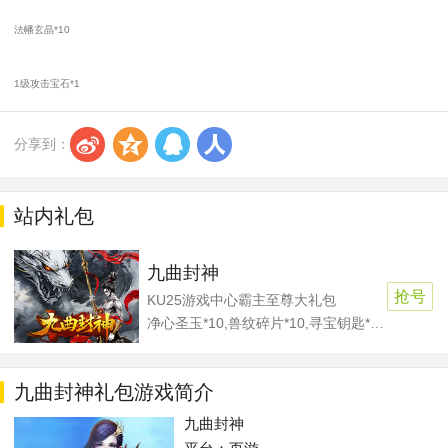
法幡玄晶*10
1级攻击宝石*1
s
z
q
r
分享到：
站内礼包
九曲封神
抢号
KU25游戏中心霸主至尊大礼包
净心圣玉*10,兽纹碎片*10,寻宝钥匙*5,元宝*50000
九曲封神礼包游戏简介
九曲封神