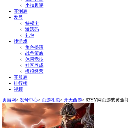
小扣趣评
开测表
发号
特权卡
激活码
礼包
找游戏
角色扮演
战争策略
休闲竞技
社区养成
模拟经营
开服表
排行榜
视频
页游网
>
发号中心
>
页游礼包
>
开天西游
>
63YY网页游戏黄金