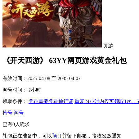
页游
《开天西游》 63YY网页游戏黄金礼包
有效时间：2025-04-08 至 2035-04-07
淘号时间：
1
小时
领取条件：
登录
需要登录通行证
重复
24小时内仅可领取1次，
抢号
淘号
已有
0
人跪求
礼包正在准备中，可以
预订
并留下邮箱，接收发放通知