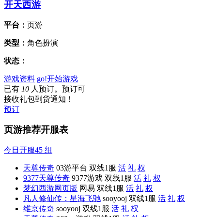
开天西游
平台：
页游
类型：
角色扮演
状态：
游戏资料
go!
开始游戏
已有
10
人预订。预订可
接收礼包到货通知！
预订
页游推荐开服表
今日开服
45
组
天尊传奇
03游平台
双线1服
活
礼
权
9377天尊传奇
9377游戏
双线1服
活
礼
权
梦幻西游网页版
网易
双线1服
活
礼
权
凡人修仙传：星海飞驰
sooyooj
双线1服
活
礼
权
维京传奇
sooyooj
双线1服
活
礼
权