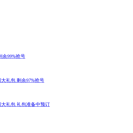
剩余
99%
抢号
利大礼包
剩余
97%
抢号
利大礼包
礼包准备中
预订