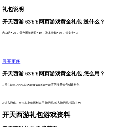
礼包说明
开天西游 63YY网页游戏黄金礼包
送什么？
内功丹* 20， 紫色图鉴碎片* 10， 副本卷轴* 10， 仙女令* 3
展开更多
开天西游 63YY网页游戏黄金礼包
怎么用？
1.前往http://www.63yy.com/game/ktxy1s/官网注册账号创建角色
2.进入游戏、点击右上角福利大厅-激活码-输入激活码-领取礼包
开天西游礼包游戏资料