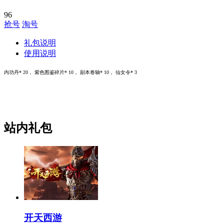
96
抢号
淘号
礼包说明
使用说明
内功丹* 20， 紫色图鉴碎片* 10， 副本卷轴* 10， 仙女令* 3
站内礼包
开天西游