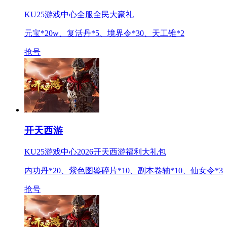
KU25游戏中心全服全民大豪礼
元宝*20w、复活丹*5、境界令*30、天工锥*2
抢号
开天西游
KU25游戏中心2026开天西游福利大礼包
内功丹*20、紫色图鉴碎片*10、副本卷轴*10、仙女令*3
抢号