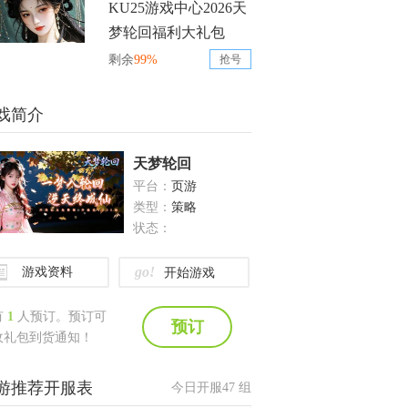
KU25游戏中心2026天
梦轮回福利大礼包
剩余
99%
抢号
戏简介
天梦轮回
平台：
页游
类型：
策略
状态：
go!
游戏资料
开始游戏
有
1
人预订。预订可
预订
收礼包到货通知！
游推荐开服表
今日开服
47
组