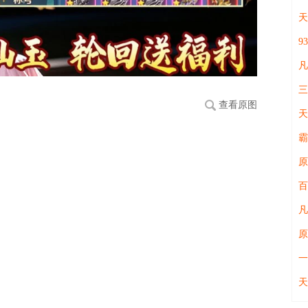
天
9
三
查看原图
天
霸
原
百
凡
原
一
天