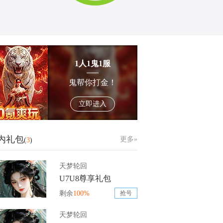
1人1鬼1服
鬼帮你打金！
立即进入
内礼包
更多»
(
3
)
天梦轮回
U7U8尊享礼包
剩余
100%
抢号
天梦轮回