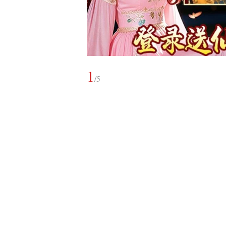
1
/
5