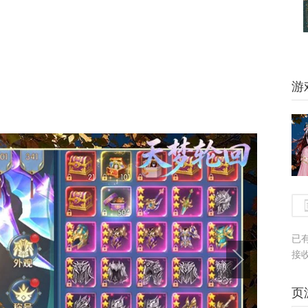
游
已
接
页