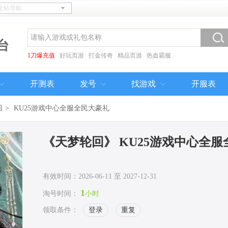
台
1刀爆充值
好玩页游
打金传奇
精品页游
热血霸服
开测表
发号
找游戏
开服表
回
>
KU25游戏中心全服全民大豪礼
《天梦轮回》 KU25游戏中心全
有效时间：2026-06-11 至 2027-12-31
1
淘号时间：
小时
领取条件：
登录
重复