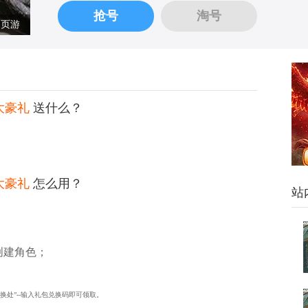
抢号
淘号
页游
大豪礼
送什么？
大豪礼
怎么用？
站
创建角色；
兑换处”--输入礼包兑换码即可领取。