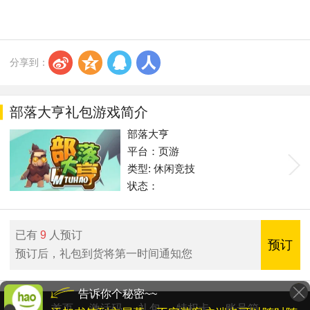
s
z
q
r
分享到：
部落大亨礼包游戏简介
部落大亨
平台：页游
类型: 休闲竞技
状态：
已有
9
人预订
预订
预订后，礼包到货将第一时间通知您
告诉你个秘密~~
首页
激活码
礼包
特权卡
账号箱