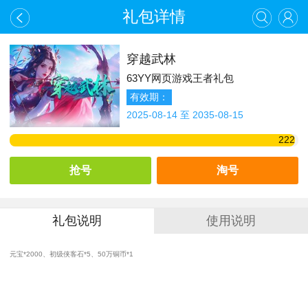
礼包详情
穿越武林
63YY网页游戏王者礼包
有效期：
2025-08-14 至 2035-08-15
222
抢号
淘号
礼包说明
使用说明
元宝*2000、初级侠客石*5、50万铜币*1