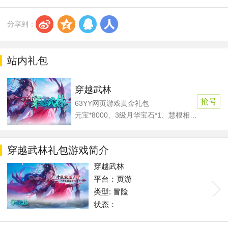
s
z
q
r
分享到：
站内礼包
穿越武林
抢号
63YY网页游戏黄金礼包
元宝*8000、3级月华宝石*1、慧根相魂*8、灵根相魂*8、法相之尘*15、专属挑战令*1
穿越武林礼包游戏简介
穿越武林
平台：页游
类型: 冒险
状态：