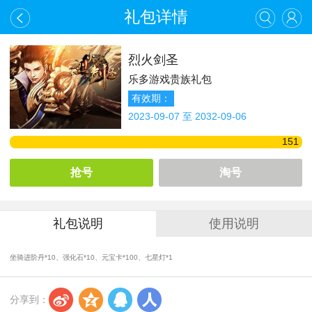
礼包详情
烈火剑圣
乐多游戏贵族礼包
有效期：
2023-09-07 至 2032-09-06
151
抢号
淘号
礼包说明
使用说明
坐骑进阶丹*10、强化石*10、元宝卡*100、七星灯*1
s
z
q
r
分享到：