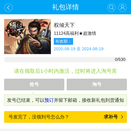
礼包详情
权倾天下
11124高福利★超激情
有效期：
2020-08-19 至 2024-08-19
0/530
请在领取后1小时内激活，过时将进入淘号库
抢号
淘号
发号已结束，可以
预订
并留下邮箱，接收新礼包到货通知
号发完了，没领到号怎么办？
求补号