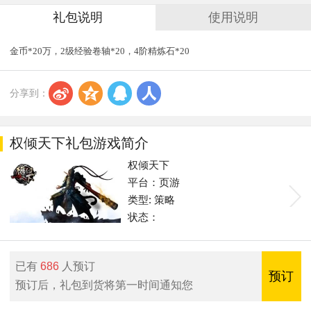
礼包说明
使用说明
金币*20万，2级经验卷轴*20，4阶精炼石*20
s
z
q
r
分享到：
权倾天下礼包游戏简介
权倾天下
平台：页游
类型: 策略
状态：
已有
686
人预订
预订
预订后，礼包到货将第一时间通知您