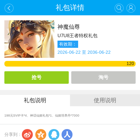
礼包详情
神魔仙尊
U7U8王者特权礼包
有效期：
2026-06-22 至 2036-06-22
120
抢号
淘号
礼包说明
使用说明
198元SVIP卡*4、神话仙姬礼包*1、仙姬培养丹*7000
s
z
q
r
分享到：