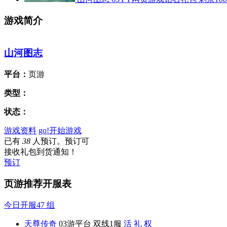
游戏简介
山河图志
平台：
页游
类型：
状态：
游戏资料
go!
开始游戏
已有
38
人预订。预订可
接收礼包到货通知！
预订
页游推荐开服表
今日开服
47
组
天尊传奇
03游平台
双线1服
活
礼
权