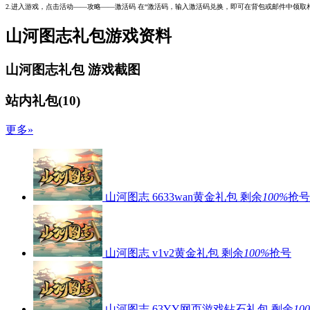
2.进入游戏，点击活动——攻略——激活码 在“激活码，输入激活码兑换，即可在背包或邮件中领取
山河图志礼包游戏资料
山河图志礼包
游戏截图
站内礼包
(
10
)
更多»
山河图志
6633wan黄金礼包
剩余
100%
抢号
山河图志
v1v2黄金礼包
剩余
100%
抢号
山河图志
63YY网页游戏钻石礼包
剩余
10