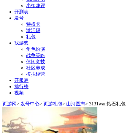
小扣趣评
开测表
发号
特权卡
激活码
礼包
找游戏
角色扮演
战争策略
休闲竞技
社区养成
模拟经营
开服表
排行榜
视频
页游网
>
发号中心
>
页游礼包
>
山河图志
>
3131wan钻石礼包