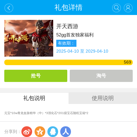
礼包详情
开天西游
52gg首发独家福利
有效期：
2025-04-10 至 2029-04-10
569
抢号
淘号
礼包说明
使用说明
元宝*10w青龙血脉精华（中）*3强化石*201级宝石随机宝箱*2
s
z
q
r
分享到：