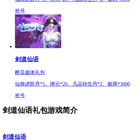
抢号
剑道仙语
醉瓜媒体礼包
仙骑进阶丹*5、绑元*20、凡品转生丹*2、银两*3000
抢号
剑道仙语礼包游戏简介
剑道仙语