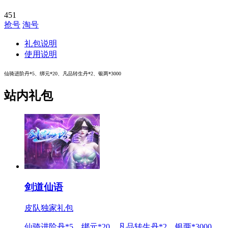
451
抢号
淘号
礼包说明
使用说明
仙骑进阶丹*5、绑元*20、凡品转生丹*2、银两*3000
站内礼包
剑道仙语
皮队独家礼包
仙骑进阶丹*5、绑元*20、凡品转生丹*2、银两*3000