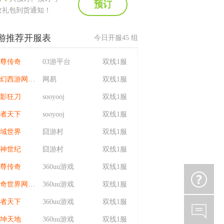
预订
收礼包到货通知！
游推荐开服表
今日开服
45
组
尊传奇
03游平台
双线1服
梦幻西游网页版
网易
双线1服
影狂刀
sooyooj
双线1服
者天下
sooyooj
双线1服
域世界
囧游村
双线1服
神世纪
囧游村
双线1服
尊传奇
360uu游戏
双线1服
传奇世界网页版
360uu游戏
双线1服
者天下
360uu游戏
双线1服
坤天地
360uu游戏
双线1服