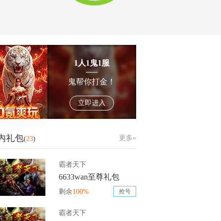
1人1鬼1服
鬼帮你打金！
立即进入
内礼包
更多»
(
23
)
霸者天下
6633wan至尊礼包
剩余
100%
抢号
霸者天下