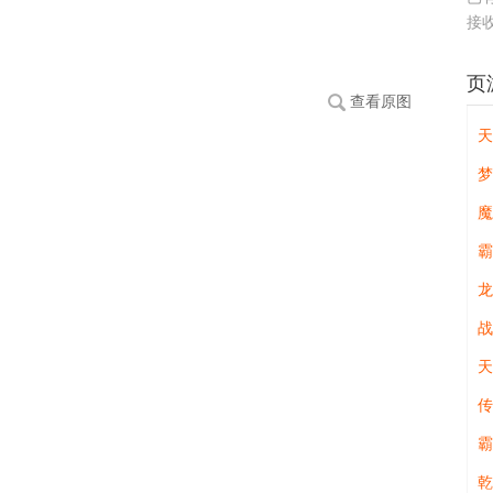
接
页
查看原图
天
魔
霸
龙
战
天
霸
乾