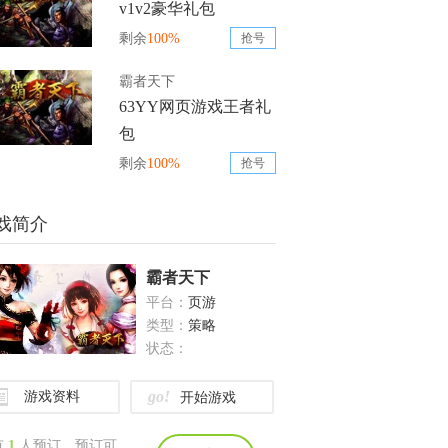
v1v2豪华礼包
剩余
100%
抢号
霸者天下
63YY网页游戏王者礼
包
剩余
100%
抢号
戏简介
霸者天下
平台：
页游
类型：
策略
状态：
go!
游戏资料
开始游戏
有
1
人预订。预订可