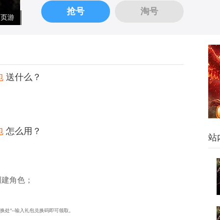
抢号
淘号
页游
包
送什么？
包
怎么用？
站
创建角色；
兑换处”--输入礼包兑换码即可领取。