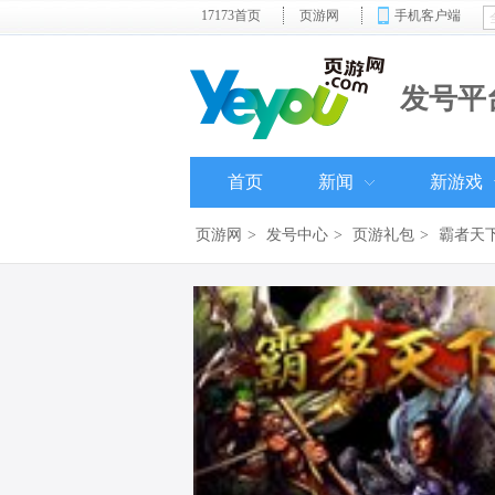
17173首页
页游网
手机客户端
发号平
首页
新闻
新游戏
页游网
>
发号中心
>
页游礼包
>
霸者天