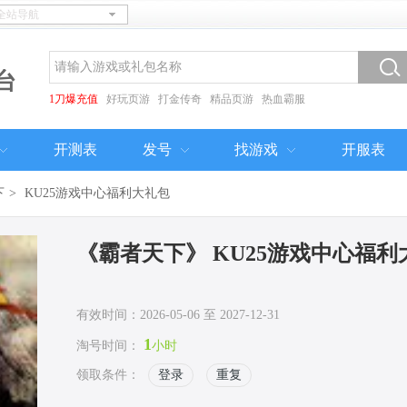
台
1刀爆充值
好玩页游
打金传奇
精品页游
热血霸服
开测表
发号
找游戏
开服表
下
>
KU25游戏中心福利大礼包
《霸者天下》 KU25游戏中心福利
有效时间：2026-05-06 至 2027-12-31
1
淘号时间：
小时
领取条件：
登录
重复