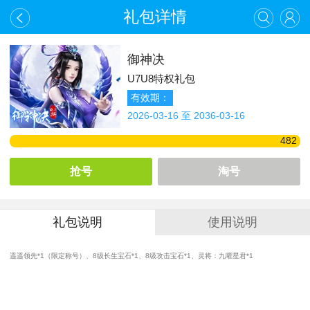
礼包详情
御神决
U7U8特权礼包
有效期：
2026-03-16 至 2036-03-16
482
抢号
淘号
礼包说明
使用说明
遥遥领先*1（限定称号）、8级长生宝石*1、8级攻击宝石*1、灵将：九曜星君*1