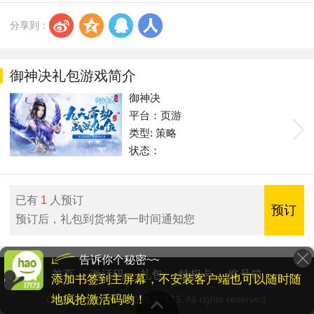
s
z
q
r
分享到：
御神决礼包游戏简介
御神决
平台：页游
类型: 策略
状态：
已有
1
人预订
预订
预订后，礼包到货将第一时间通知您
告诉你个秘密~~
首页
激活码
礼包
特权卡
账号箱
添加书签到主屏幕，不安装客户端也可以随时随
地疯抢激活码哟！
Copyright © 2001-2026 17173. All rights reserved.